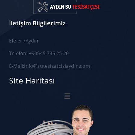
İletişim Bilgilerimiz
Efeler /Aydın
Telefon: +90545 785 25 20
E-Mail:info@sutesisatcisiaydin.com
Site Haritası